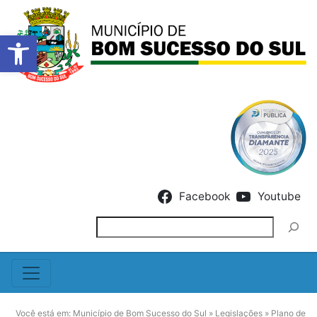
Barra de Ferramentas Abert
Skip to content
Facebook
Youtube
Pesquisar
Você está em:
Município de Bom Sucesso do Sul
»
Legislações
»
Plano de