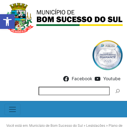
Barra de Ferramentas Abert
Skip to content
Facebook
Youtube
Pesquisar
Você está em:
Município de Bom Sucesso do Sul
»
Legislações
»
Plano de