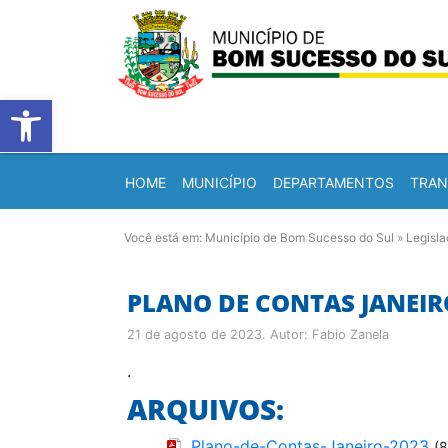
Barra de Ferramentas Abert
HOME
MUNICÍPIO
DEPARTAMENTOS
TRAN
Você está em:
Município de Bom Sucesso do Sul
»
Legisl
PLANO DE CONTAS JANEIRO
21 de agosto de 2023
. Autor:
Fabio Zanela
.
ARQUIVOS:
Plano-de-Contas-Janeiro-2023
(