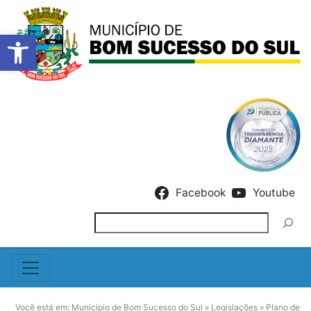
Barra de Ferramentas Abert
Skip to content
Facebook
Youtube
Pesquisar
Você está em:
Município de Bom Sucesso do Sul
»
Legislações
»
Plano de