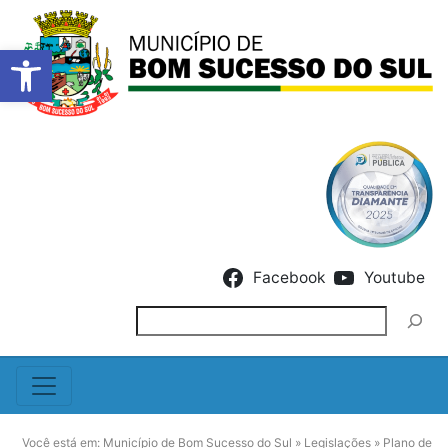
Barra de Ferramentas Abert
Skip to content
Facebook
Youtube
Pesquisar
Você está em:
Município de Bom Sucesso do Sul
»
Legislações
»
Plano de