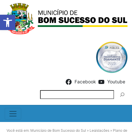
Barra de Ferramentas Abert
Skip to content
Facebook
Youtube
Pesquisar
Você está em:
Município de Bom Sucesso do Sul
»
Legislações
»
Plano de