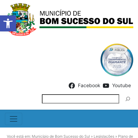
Barra de Ferramentas Abert
Skip to content
Facebook
Youtube
Pesquisar
Você está em:
Município de Bom Sucesso do Sul
»
Legislações
»
Plano de