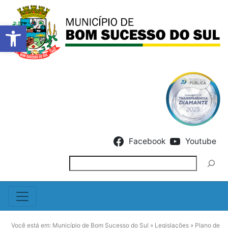
Barra de Ferramentas Abert
Skip to content
Facebook
Youtube
Pesquisar
Você está em:
Município de Bom Sucesso do Sul
»
Legislações
»
Plano de