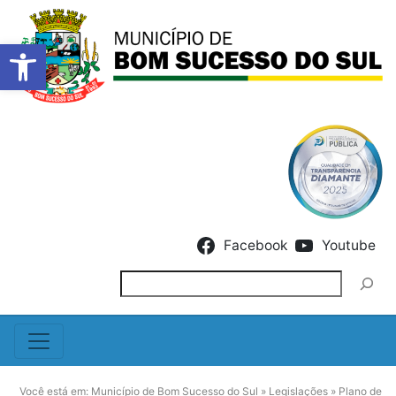
Barra de Ferramentas Abert
Skip to content
Facebook
Youtube
Pesquisar
Você está em:
Município de Bom Sucesso do Sul
»
Legislações
»
Plano de