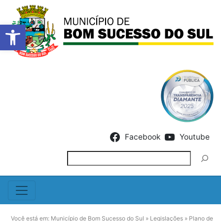
Barra de Ferramentas Abert
Skip to content
Facebook
Youtube
Pesquisar
Você está em:
Município de Bom Sucesso do Sul
»
Legislações
»
Plano de