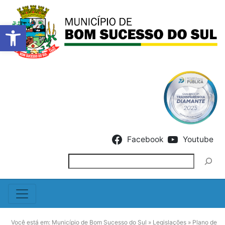
Barra de Ferramentas Abert
Skip to content
Facebook
Youtube
Pesquisar
Você está em:
Município de Bom Sucesso do Sul
»
Legislações
»
Plano de