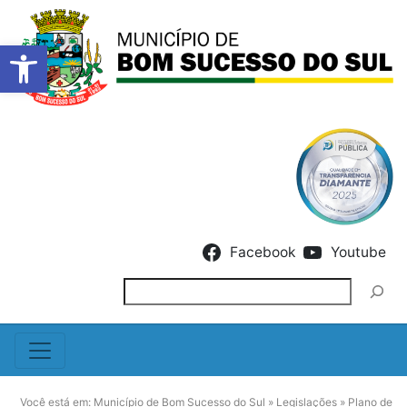
Barra de Ferramentas Abert
Skip to content
Facebook
Youtube
Pesquisar
Você está em:
Município de Bom Sucesso do Sul
»
Legislações
»
Plano de