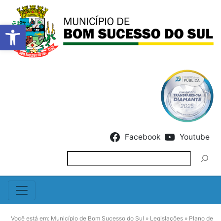
Barra de Ferramentas Abert
Skip to content
Facebook
Youtube
Pesquisar
Você está em:
Município de Bom Sucesso do Sul
»
Legislações
»
Plano de