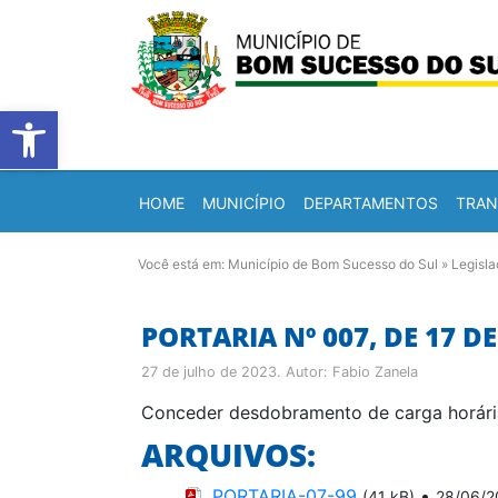
Barra de Ferramentas Abert
HOME
MUNICÍPIO
DEPARTAMENTOS
TRAN
Você está em:
Município de Bom Sucesso do Sul
»
Legisl
PORTARIA Nº 007, DE 17 D
27 de julho de 2023
. Autor:
Fabio Zanela
Conceder desdobramento de carga horária
ARQUIVOS:
PORTARIA-07-99
•
(41 kB)
28/06/2