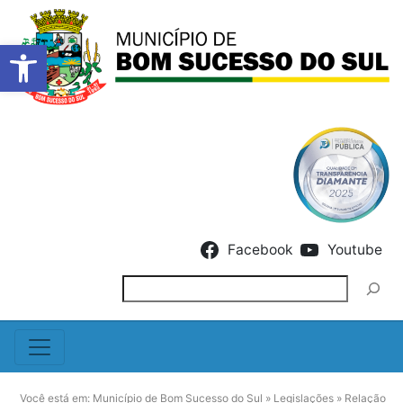
Barra de Ferramentas Abert
Skip to content
Facebook
Youtube
Pesquisar
Você está em:
Município de Bom Sucesso do Sul
»
Legislações
»
Relação