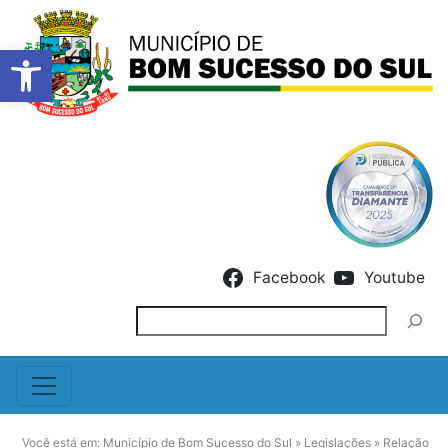
Barra de Ferramentas Abert
Skip to content
Facebook
Youtube
Pesquisar
Você está em:
Município de Bom Sucesso do Sul
»
Legislações
»
Relação