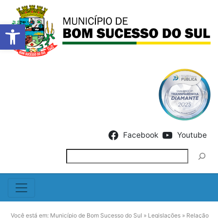
Barra de Ferramentas Abert
Skip to content
Facebook
Youtube
Pesquisar
Você está em:
Município de Bom Sucesso do Sul
»
Legislações
»
Relação