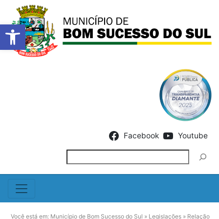
Barra de Ferramentas Abert
Skip to content
Facebook
Youtube
Pesquisar
Você está em:
Município de Bom Sucesso do Sul
»
Legislações
»
Relação