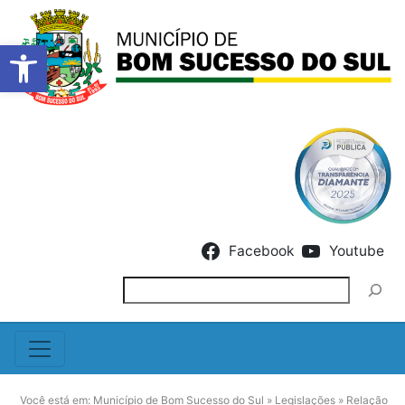
Barra de Ferramentas Abert
Skip to content
Facebook
Youtube
Pesquisar
Você está em:
Município de Bom Sucesso do Sul
»
Legislações
»
Relação