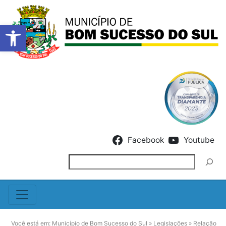
Barra de Ferramentas Abert
Skip to content
Facebook
Youtube
Pesquisar
Você está em:
Município de Bom Sucesso do Sul
»
Legislações
»
Relação