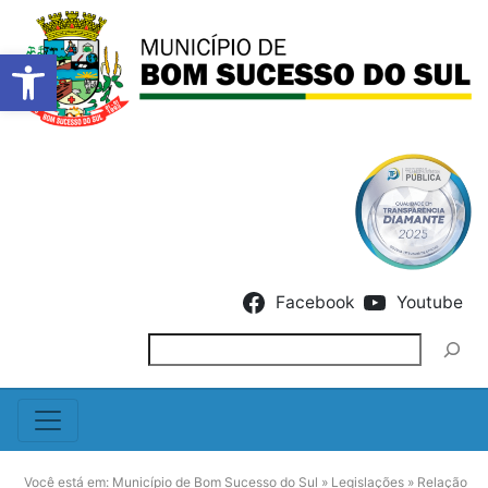
Barra de Ferramentas Abert
Skip to content
Facebook
Youtube
Pesquisar
Você está em:
Município de Bom Sucesso do Sul
»
Legislações
»
Relação