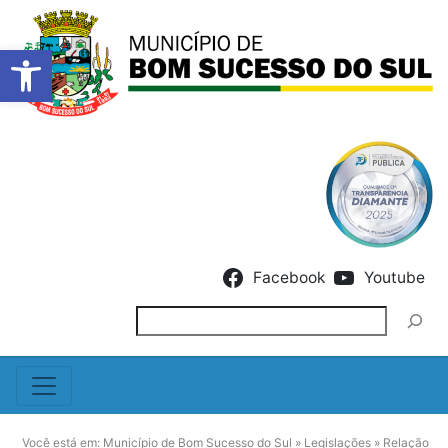
Barra de Ferramentas Abert
Skip to content
Facebook
Youtube
Pesquisar
Você está em:
Município de Bom Sucesso do Sul
»
Legislações
»
Relação