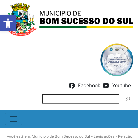
Barra de Ferramentas Abert
Skip to content
Facebook
Youtube
Pesquisar
Você está em:
Município de Bom Sucesso do Sul
»
Legislações
»
Relação