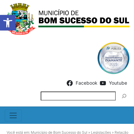
Barra de Ferramentas Abert
Skip to content
Facebook
Youtube
Pesquisar
Você está em:
Município de Bom Sucesso do Sul
»
Legislações
»
Relação