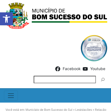
Barra de Ferramentas Abert
Skip to content
Facebook
Youtube
Pesquisar
Você está em:
Município de Bom Sucesso do Sul
»
Legislações
»
Relação