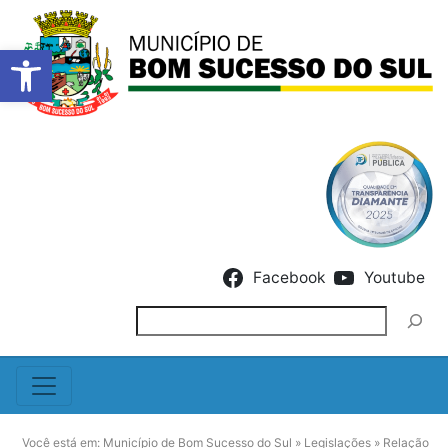
Barra de Ferramentas Abert
Skip to content
Facebook
Youtube
Pesquisar
Você está em:
Município de Bom Sucesso do Sul
»
Legislações
»
Relação