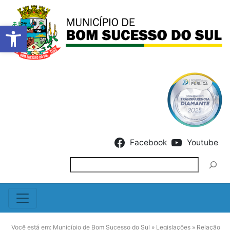
Barra de Ferramentas Abert
Skip to content
Facebook
Youtube
Pesquisar
Você está em:
Município de Bom Sucesso do Sul
»
Legislações
»
Relação