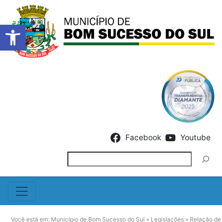
Barra de Ferramentas Abert
Skip to content
Facebook
Youtube
Pesquisar
Você está em:
Município de Bom Sucesso do Sul
»
Legislações
»
Relação de