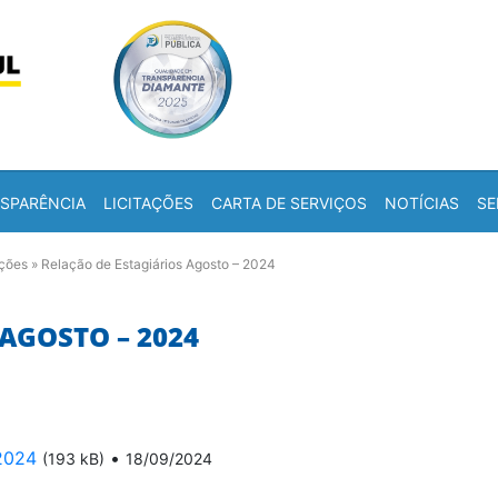
Skip to content
a
SPARÊNCIA
LICITAÇÕES
CARTA DE SERVIÇOS
NOTÍCIAS
SE
ações
»
Relação de Estagiários Agosto – 2024
AGOSTO – 2024
 2024
•
(193 kB)
18/09/2024