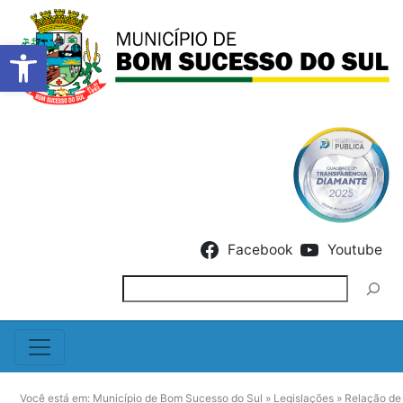
Barra de Ferramentas Abert
Skip to content
Facebook
Youtube
Pesquisar
Você está em:
Município de Bom Sucesso do Sul
»
Legislações
»
Relação de