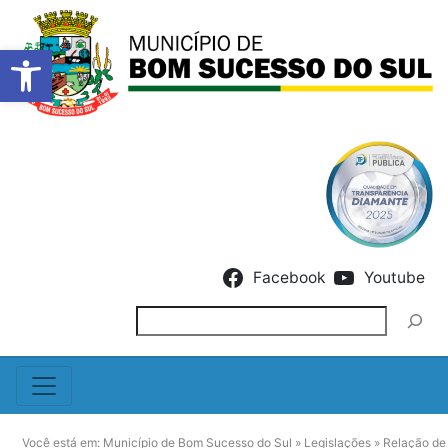
Barra de Ferramentas Abert
Skip to content
Facebook
Youtube
Pesquisar
Você está em:
Município de Bom Sucesso do Sul
»
Legislações
»
Relação de