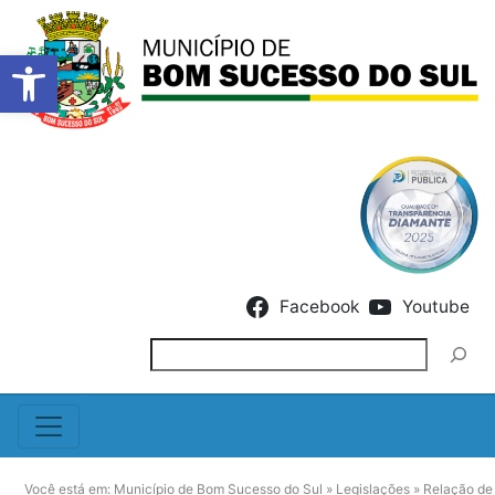
Barra de Ferramentas Abert
Skip to content
Facebook
Youtube
Pesquisar
Você está em:
Município de Bom Sucesso do Sul
»
Legislações
»
Relação de