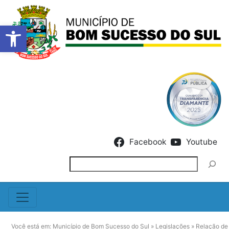
Barra de Ferramentas Abert
Skip to content
Facebook
Youtube
Pesquisar
Você está em:
Município de Bom Sucesso do Sul
»
Legislações
»
Relação de