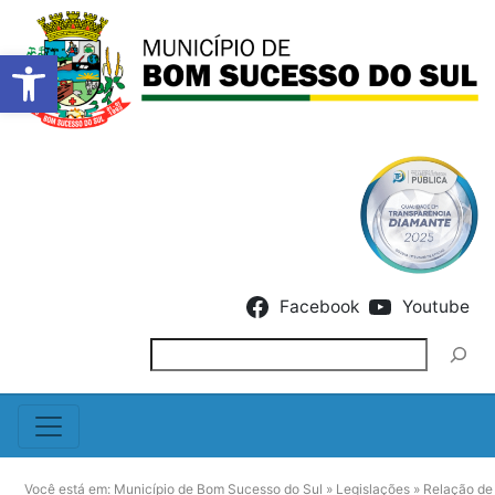
Barra de Ferramentas Abert
Skip to content
Facebook
Youtube
Pesquisar
Você está em:
Município de Bom Sucesso do Sul
»
Legislações
»
Relação de