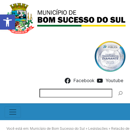
Barra de Ferramentas Abert
Skip to content
Facebook
Youtube
Pesquisar
Você está em:
Município de Bom Sucesso do Sul
»
Legislações
»
Relação de