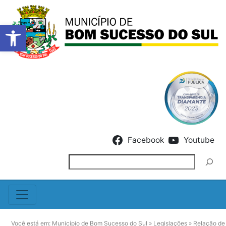
Barra de Ferramentas Abert
Skip to content
Facebook
Youtube
Pesquisar
Você está em:
Município de Bom Sucesso do Sul
»
Legislações
»
Relação de