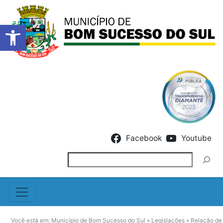
Barra de Ferramentas Abert
Skip to content
Facebook
Youtube
Pesquisar
Você está em:
Município de Bom Sucesso do Sul
»
Legislações
»
Relação de