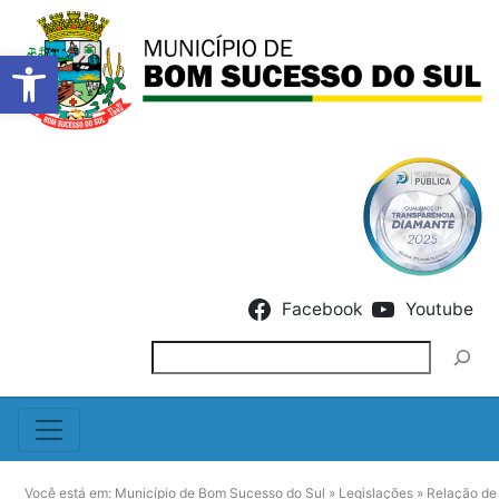
Barra de Ferramentas Abert
Skip to content
Facebook
Youtube
Pesquisar
Você está em:
Município de Bom Sucesso do Sul
»
Legislações
»
Relação de