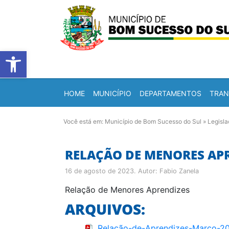
Barra de Ferramentas Abert
HOME
MUNICÍPIO
DEPARTAMENTOS
TRAN
Você está em:
Município de Bom Sucesso do Sul
»
Legisl
RELAÇÃO DE MENORES APR
16 de agosto de 2023
. Autor:
Fabio Zanela
Relação de Menores Aprendizes
ARQUIVOS:
Relação-de-Aprendizes-Março-2