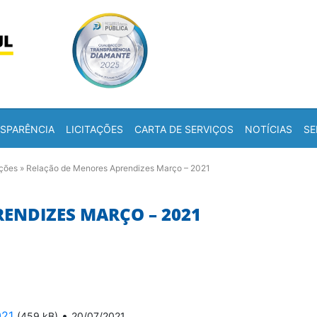
Skip to content
a
SPARÊNCIA
LICITAÇÕES
CARTA DE SERVIÇOS
NOTÍCIAS
SE
ações
»
Relação de Menores Aprendizes Março – 2021
ENDIZES MARÇO – 2021
021
•
(459 kB)
20/07/2021