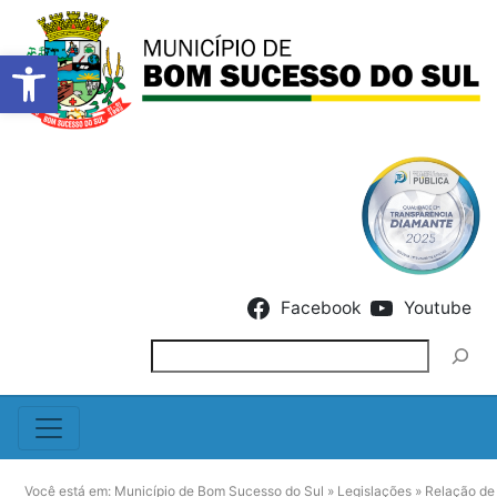
Barra de Ferramentas Abert
Skip to content
Facebook
Youtube
Pesquisar
Você está em:
Município de Bom Sucesso do Sul
»
Legislações
»
Relação de