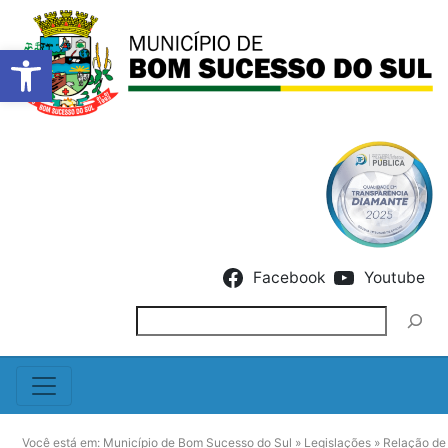
Barra de Ferramentas Abert
Skip to content
Facebook
Youtube
Pesquisar
Você está em:
Município de Bom Sucesso do Sul
»
Legislações
»
Relação de