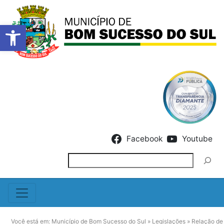
Barra de Ferramentas Abert
Skip to content
Facebook
Youtube
Pesquisar
Você está em:
Município de Bom Sucesso do Sul
»
Legislações
»
Relação de