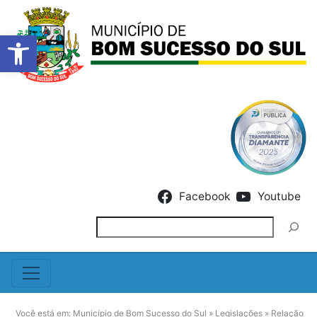
Barra de Ferramentas Abert
Skip to content
Facebook
Youtube
Pesquisar
Você está em:
Município de Bom Sucesso do Sul
»
Legislações
»
Relação