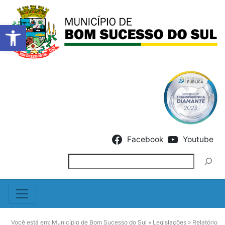
Barra de Ferramentas Abert
Skip to content
Facebook
Youtube
Pesquisar
Você está em:
Município de Bom Sucesso do Sul
»
Legislações
»
Relatório