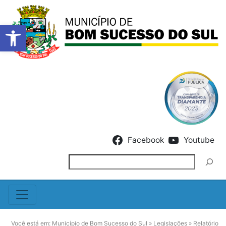
Barra de Ferramentas Abert
Skip to content
Facebook
Youtube
Pesquisar
Você está em:
Município de Bom Sucesso do Sul
»
Legislações
»
Relatório