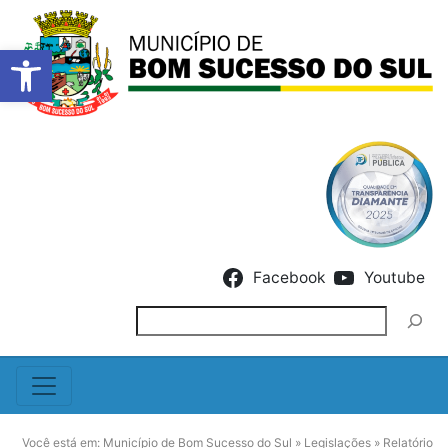
Barra de Ferramentas Abert
Skip to content
Facebook
Youtube
Pesquisar
Você está em:
Município de Bom Sucesso do Sul
»
Legislações
»
Relatório