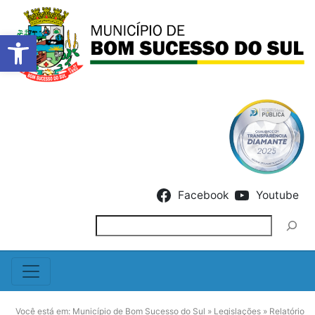
Barra de Ferramentas Abert
Skip to content
Facebook
Youtube
Pesquisar
Você está em:
Município de Bom Sucesso do Sul
»
Legislações
»
Relatório