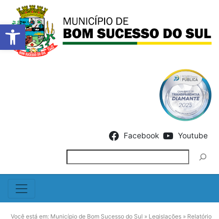
Barra de Ferramentas Abert
Skip to content
Facebook
Youtube
Pesquisar
Você está em:
Município de Bom Sucesso do Sul
»
Legislações
»
Relatório