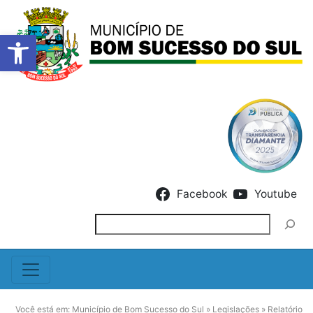
Barra de Ferramentas Abert
Skip to content
Facebook
Youtube
Pesquisar
Você está em:
Município de Bom Sucesso do Sul
»
Legislações
»
Relatório