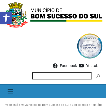
Barra de Ferramentas Abert
Skip to content
Facebook
Youtube
Pesquisar
Você está em:
Município de Bom Sucesso do Sul
»
Legislações
»
Relatório